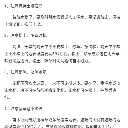
1、注意保持土壤湿润
若苗木受早，要及时引水灌溉或人工浇水，至湿透苗床，保持
土壤湿润，降低土温。
2、注意松土、除草时机
高温、干旱的晴天中午不要松土、除草。据试验，晴天中午松
土比不松土的地表温度要高8℃左右。松土、除草最好选在阴天早、
晚或雨后进行。松土、除草时切勿碰伤苗木根须。
3、注意勤施、淡施水肥
施肥不可浓度过高，一次不可施得过多。要在早、晚浇水或淡
施水肥，决不可在苗行间撒施化肥。施水肥可在松土、除草后进
行。
4、注意覆草遮阳降温
苗木行间最好用稻草或茅草覆盖地表。遮阳的比没有遮阳的地
表温度要低10℃左右。有条件的要搭棚遮阳，以利苗木生长。