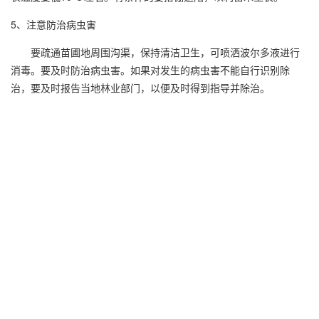
5、注意防治病虫害
要疏通苗圃地周围沟渠，保持清洁卫生，可喷洒波尔多液进行
消毒。要及时防治病虫害。如果对发生的病虫害不能自行识别除
治，要及时报告当地林业部门，以便及时得到指导并除治。